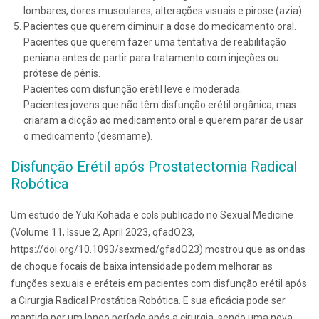
lombares, dores musculares, alterações visuais e pirose (azia).
Pacientes que querem diminuir a dose do medicamento oral.
Pacientes que querem fazer uma tentativa de reabilitação
peniana antes de partir para tratamento com injeções ou
prótese de pênis.
Pacientes com disfunção erétil leve e moderada.
Pacientes jovens que não têm disfunção erétil orgânica, mas
criaram a dicção ao medicamento oral e querem parar de usar
o medicamento (desmame).
Disfunção Erétil após Prostatectomia Radical
Robótica
Um estudo de Yuki Kohada e cols publicado no Sexual Medicine
(Volume 11, Issue 2, April 2023, qfadO23,
https://doi.org/10.1093/sexmed/gfadO23) mostrou que as ondas
de choque focais de baixa intensidade podem melhorar as
funções sexuais e eréteis em pacientes com disfunção erétil após
a Cirurgia Radical Prostática Robótica. E sua eficácia pode ser
mantida por um longo período após a cirurgia, sendo uma nova